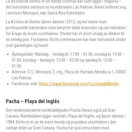
La Azotea de Benito er en trendy cocktail-bar som ligger i Vegueta –
det historiske sentrum av hovedstaden Las Palmas. Baren befinner seg
i senteret Monopol, nær Santa Ana-Katedralen.
La Azotea de Benito åpnet dørene i 2012, og her møter man
profesjonelle bartendere som benytter både klassiske og nye teknikker
for å lage de beste cocktailene. Stedet har et stort utvalg av drinker til
en rimelig pris. Fra barens flotte uteterrassen har man fantastisk utsikt
over gamlebyen og havet.
Åpningstider: Mandag – tirsdag kl. 17.00 – 01.00, onsdag kl. 15.00 –
01.00, torsdag – lørdag kl. 15.00 – 02.00 og søndag kl. 15.00 –
01.00.
Adresse: C.C. Monopol, 2. etg., Plaza de Hurtado Mendoza 1, 35002
Las Palmas
Facebook-side:
https://www.facebook.com/LazoteadeBenito
Pacha – Playa del Inglés
Den verdensberømte nattklubbkjeden Pacha finnes også på Gran
Canaria. Nattklubben ligger sentralt i Playa del Inglés, og åpnet dørene i
1984. Dette er et av de mest trendy og populære utestedene i den
sørlige delen av Gran Canaria. Pacha har god atmosfære med