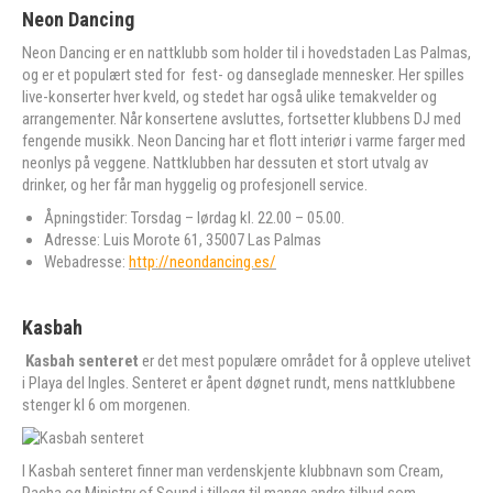
Neon Dancing
Neon Dancing er en nattklubb som holder til i hovedstaden Las Palmas,
og er et populært sted for fest- og danseglade mennesker. Her spilles
live-konserter hver kveld, og stedet har også ulike temakvelder og
arrangementer. Når konsertene avsluttes, fortsetter klubbens DJ med
fengende musikk. Neon Dancing har et flott interiør i varme farger med
neonlys på veggene. Nattklubben har dessuten et stort utvalg av
drinker, og her får man hyggelig og profesjonell service.
Åpningstider: Torsdag – lørdag kl. 22.00 – 05.00.
Adresse: Luis Morote 61, 35007 Las Palmas
Webadresse:
http://neondancing.es/
Kasbah
Kasbah senteret
er det mest populære området for å oppleve utelivet
i Playa del Ingles. Senteret er åpent døgnet rundt, mens nattklubbene
stenger kl 6 om morgenen.
I Kasbah senteret finner man verdenskjente klubbnavn som Cream,
Pacha og Ministry of Sound i tillegg til mange andre tilbud som