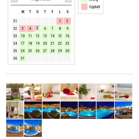
Opptatt
M
T
O
T
F
L
S
31
1
2
32
3
4
5
6
7
8
9
33
10
11
12
13
14
15
16
34
17
18
19
20
21
22
23
35
24
25
26
27
28
29
30
36
31