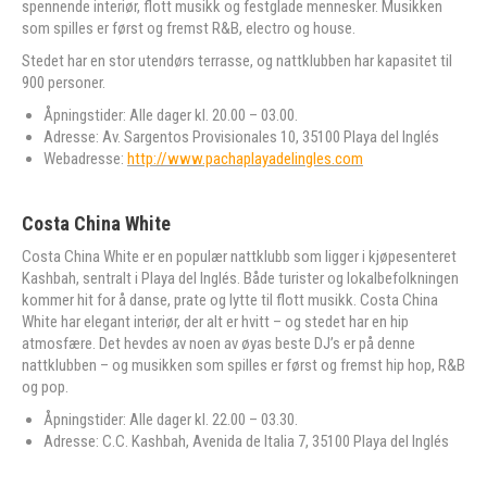
spennende interiør, flott musikk og festglade mennesker. Musikken
som spilles er først og fremst R&B, electro og house.
Stedet har en stor utendørs terrasse, og nattklubben har kapasitet til
900 personer.
Åpningstider: Alle dager kl. 20.00 – 03.00.
Adresse: Av. Sargentos Provisionales 10, 35100 Playa del Inglés
Webadresse:
http://www.pachaplayadelingles.com
Costa China White
Costa China White er en populær nattklubb som ligger i kjøpesenteret
Kashbah, sentralt i Playa del Inglés. Både turister og lokalbefolkningen
kommer hit for å danse, prate og lytte til flott musikk. Costa China
White har elegant interiør, der alt er hvitt – og stedet har en hip
atmosfære. Det hevdes av noen av øyas beste DJ’s er på denne
nattklubben – og musikken som spilles er først og fremst hip hop, R&B
og pop.
Åpningstider: Alle dager kl. 22.00 – 03.30.
Adresse: C.C. Kashbah, Avenida de Italia 7, 35100 Playa del Inglés